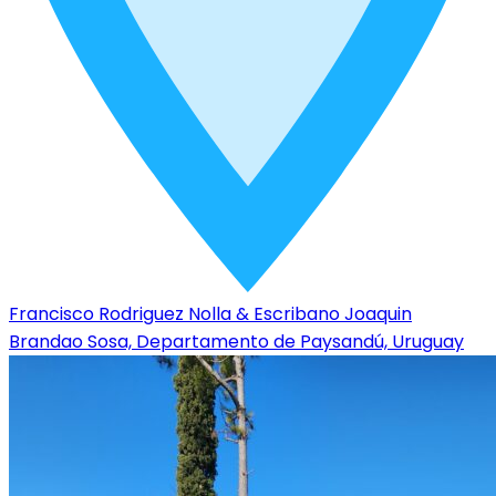
Francisco Rodriguez Nolla & Escribano Joaquin
Brandao Sosa, Departamento de Paysandú, Uruguay